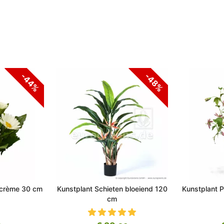
-44%
-48%
 crème 30 cm
Kunstplant Schieten bloeiend 120
Kunstplant P
cm