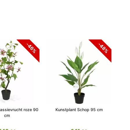
-46%
-48%
assievrucht roze 90
Kunstplant Schop 95 cm
Kunst
cm