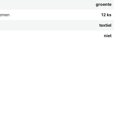
groente
oemen
12 ks
textiel
niet