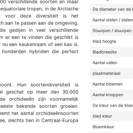
00 verschillende soorten en maar
 equatoriale tropen, in de Arctische
De diameter van de 
 voor deze diversiteit is het
Aantal stelen / stelen
h aan te passen aan de omgeving.
ie gedijen in veel verschillende
Stuurpen / stuurpen 
m er een te vinden die geschikt is
blad hoogte
 nu een keukenraam of een kas is.
n honderden hybriden die perfect
Bladbreedte
Aantal vellen
plaatmateriaal
Aantal bloemen
nt. Hun soortendiversiteit is
al geschat op meer dan 30.000
Aantal knoppen
 orchideeën zijn voornamelijk
De kleur van de blo
eeste bekende soorten groeien.
eemt het aantal orchideeënsoorten
blad kleur
ee, slechts tien in Centraal-Europa
Bloemkleur