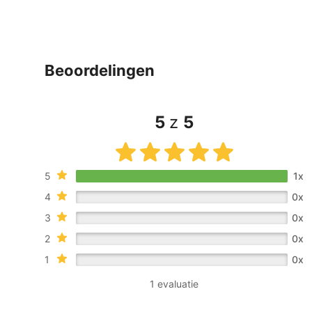
beoordelingen
5
z
5
5
1x
4
0x
3
0x
2
0x
1
0x
1 evaluatie