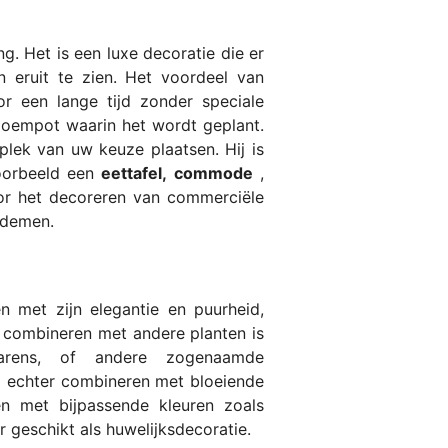
ng. Het is een luxe decoratie die er
n eruit te zien. Het voordeel van
or een lange tijd zonder speciale
loempot waarin het wordt geplant.
lek van uw keuze plaatsen. Hij is
oorbeeld een
eettafel,
commode
,
or het decoreren van commerciële
tademen.
n met zijn elegantie en puurheid,
aar combineren met andere planten is
arens, of andere zogenaamde
m echter combineren met bloeiende
n met bijpassende kleuren zoals
eer geschikt als huwelijksdecoratie.