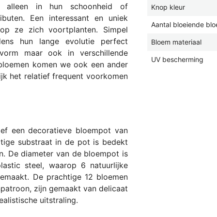
t alleen in hun schoonheid of
Knop kleur
ributen. Een interessant en uniek
Aantal bloeiende bl
op ze zich voortplanten. Simpel
ens hun lange evolutie perfect
Bloem materiaal
 vorm maar ook in verschillende
UV bescherming
n bloemen komen we ook een ander
jk het relatief frequent voorkomen
ief een decoratieve bloempot van
ige substraat in de pot is bedekt
n. De diameter van de bloempot is
stic steel, waarop 6 natuurlijke
 gemaakt. De prachtige 12 bloemen
patroon, zijn gemaakt van delicaat
listische uitstraling.