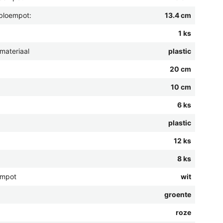
bloempot:
13.4 cm
1 ks
materiaal
plastic
20 cm
10 cm
6 ks
plastic
12 ks
8 ks
empot
wit
groente
roze