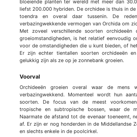
bloeiende planten ter wereld met meer dan 30.0
liefst 200.000 hybriden. De orchidee is thuis in de
toendra en overal daar tussenin. De reden
verbazingwekkende vermogen van Orchida om zic
Met zoveel verschillende soorten orchideeën d
groeiomstandigheden, is het relatief eenvoudig o
voor de omstandigheden die u kunt bieden, of het
Er zijn echter tientallen soorten orchideeën e
gelukkig zijn als ze op je zonnebank groeien.
Voorval
Orchideeën groeien overal waar de mens woo
verbazingwekkend. Momenteel wordt hun aant
soorten. De focus van de meest voorkomende
tropische en subtropische bossen, waar de m
Naarmate de afstand tot de evenaar toeneemt, n
af. Er zijn er nog honderden in de Middellandse Z
en slechts enkele in de poolcirkel.