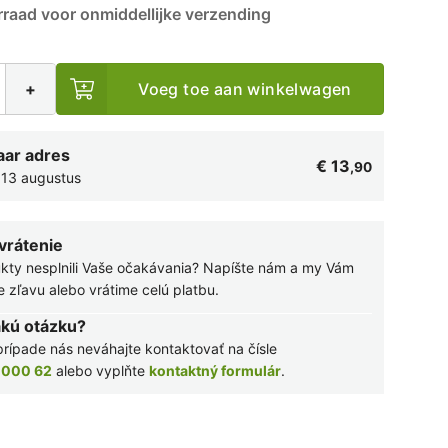
raad voor onmiddellijke verzending
+
Voeg toe aan winkelwagen
aar adres
€ 13
,90
13 augustus
 vrátenie
kty nesplnili Vaše očakávania? Napíšte nám a my Vám
zľavu alebo vrátime celú platbu.
akú otázku?
rípade nás neváhajte kontaktovať na čísle
 000 62
alebo vyplňte
kontaktný formulár
.