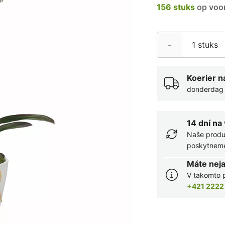
156 stuks
op voor
-
Koerier n
donderdag 
14 dní na
Naše produ
poskytneme 
Máte nej
V takomto p
+421 2222