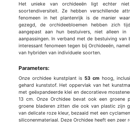
Het unieke van orchideeën ligt echter nie
soortendiversiteit. Ze hebben verschillende att
fenomeen in het plantenrijk is de manier waar
gezegd, de orchideebloemen hebben zich tijd
aangepast aan hun bestuivers, niet alleen in
aanpassingen. In verband met de bestuiving va
interessant fenomeen tegen bij Orchideeën, nameli
van hybriden van individuele soorten.
Parameters:
Onze orchidee kunstplant is
53 cm
hoog, inclus
gehard kunststof. Het oppervlak van het kunstmat
met geëxpandeerde klei en decoratieve mosstene
13 cm. Onze Orchidee bevat ook een groene pla
groene bladeren zitten die ook van plastic zijn
van delicate roze kleur, bezaaid met een cyclamen
siliconenmateriaal. Deze Orchidee heeft een zeer rea