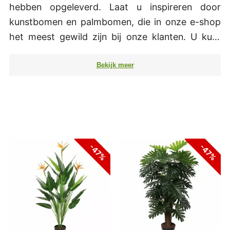
hebben opgeleverd. Laat u inspireren door
kunstbomen en palmbomen, die in onze e-shop
het meest gewild zijn bij onze klanten. U kunt
kiezen uit ons seizoensaanbod, maar we hebben
ook een selectie kunstbomen en palmbomen die
zorgeloos het hele jaar door prachtig zullen
staan. Het is dan ook geen wonder dat
kunstbomen en -palmen, evenals kunstplanten in
het algemeen, de laatste tijd een zeer populair
en gewild onderdeel zijn geworden van elk
-47%
-47%
modern interieur. Vraag advies aan onze klanten
en bekijk de volgorde van onze kunstmatige
bomen en palmen van de meest populaire, die
echt de meest populaire keuze zijn geworden
voor onze klanten.