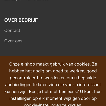
OVER BEDRIJF
Contact
Over ons
VEEL GESTELDE VRAGEN
Onze e-shop maakt gebruik van cookies. Ze
hebben het nodig om goed te werken, goed
Klachten
gecontroleerd te worden en om u bepaalde
Transport en levering
aanbiedingen te laten zien die voor u interessant
kunnen zijn. Ben je het met hen eens? U kunt hun
Volgorde
instellingen op elk moment wijzigen door op
Retourneren & Terugbetalingen
cookie-instellingen te klikken.