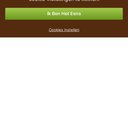
Betalingsmogelijkheden
Ik Ben Het Eens
Cookies instellen
populair
De prijs
Hoogte
Breedte