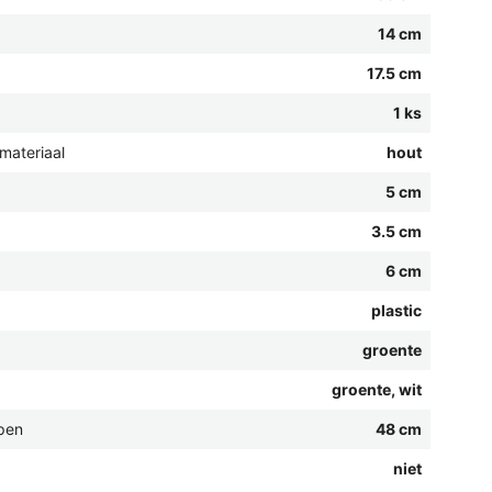
14 cm
17.5 cm
1 ks
materiaal
hout
5 cm
3.5 cm
6 cm
plastic
groente
groente, wit
pen
48 cm
niet