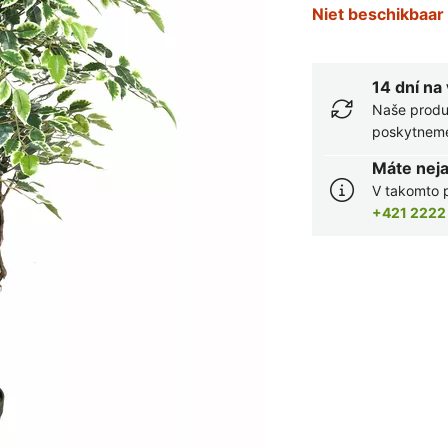
Niet beschikbaar
14 dní na
Naše produ
poskytneme 
Máte nej
V takomto p
+421 2222