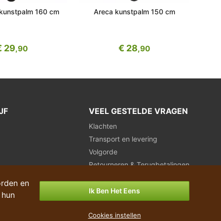
 kunstpalm 160 cm
Areca kunstpalm 150 cm
Pa
€ 29
€ 28
,90
,90
JF
VEEL GESTELDE VRAGEN
Klachten
Transport en levering
Volgorde
Retourneren & Terugbetalingen
Betalingsmogelijkheden
orden en
Ik Ben Het Eens
 hun
Cookies instellen