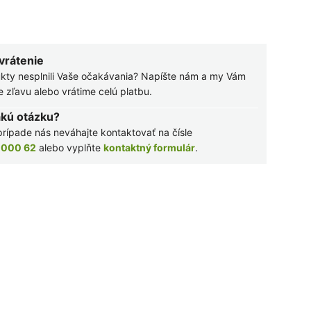
 vrátenie
kty nesplnili Vaše očakávania? Napíšte nám a my Vám
zľavu alebo vrátime celú platbu.
akú otázku?
rípade nás neváhajte kontaktovať na čísle
 000 62
alebo vyplňte
kontaktný formulár
.