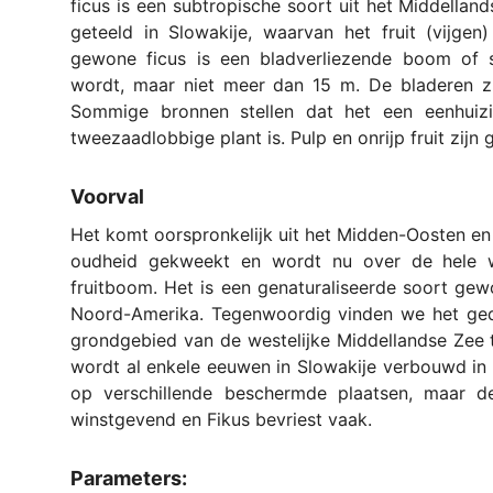
ficus is een subtropische soort uit het Middella
geteeld in Slowakije, waarvan het fruit (vijge
gewone ficus is een bladverliezende boom of s
wordt, maar niet meer dan 15 m. De bladeren zi
Sommige bronnen stellen dat het een eenhuizi
tweezaadlobbige plant is. Pulp en onrijp fruit zijn g
Voorval
Het komt oorspronkelijk uit het Midden-Oosten en
oudheid gekweekt en wordt nu over de hele w
fruitboom. Het is een genaturaliseerde soort gewo
Noord-Amerika. Tegenwoordig vinden we het ged
grondgebied van de westelijke Middellandse Zee t
wordt al enkele eeuwen in Slowakije verbouwd in
op verschillende beschermde plaatsen, maar de
winstgevend en Fikus bevriest vaak.
Parameters: