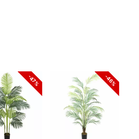
-46%
-47%