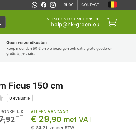
BLOG
CONTACT
NEEM CONTACT MET ONS OP
help@hk-green.eu
Geen verzendkosten
Koop meer dan 50 € en we bezorgen ook extra grote goederen
gratis bij je thuis.
m Ficus 150 cm
RONKELIJK
ALLEEN VANDAAG
7
€ 29
,92
,90
met VAT
€ 24
zonder BTW
,71