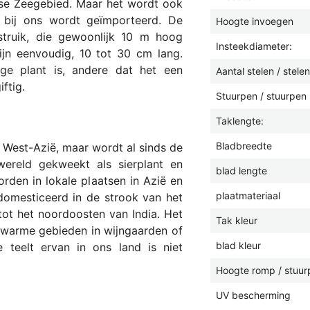
ndse Zeegebied. Maar het wordt ook
n) bij ons wordt geïmporteerd. De
Hoogte invoegen
truik, die gewoonlijk 10 m hoog
Insteekdiameter:
jn eenvoudig, 10 tot 30 cm lang.
ge plant is, andere dat het een
Aantal stelen / stelen
iftig.
Stuurpen / stuurpen 
Taklengte:
Bladbreedte
 West-Azië, maar wordt al sinds de
ereld gekweekt als sierplant en
blad lengte
rden in lokale plaatsen in Azië en
plaatmateriaal
omesticeerd in de strook van het
ot het noordoosten van India. Het
Tak kleur
 warme gebieden in wijngaarden of
blad kleur
 teelt ervan in ons land is niet
Hoogte romp / stuur
UV bescherming