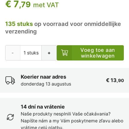
€ 7
,79
met VAT
135 stuks
op voorraad voor onmiddellijke
verzending
Voeg toe aan
-
+
winkelwagen
Koerier naar adres
€ 13
,90
donderdag 13 augustus
14 dní na vrátenie
Naše produkty nesplnili Vaše očakávania?
Napíšte nám a my Vám poskytneme zľavu alebo
vrátime celú platbu.