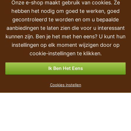
VEEL GESTELDE VRAGEN
Onze e-shop maakt gebruik van cookies. Ze
hebben het nodig om goed te werken, goed
Klachten
gecontroleerd te worden en om u bepaalde
Transport en levering
aanbiedingen te laten zien die voor u interessant
kunnen zijn. Ben je het met hen eens? U kunt hun
Volgorde
instellingen op elk moment wijzigen door op
Retourneren & Terugbetalingen
cookie-instellingen te klikken.
Betalingsmogelijkheden
Ik Ben Het Eens
Kunstvaren Boston 85 cm
Cookies instellen
€ 7
,79