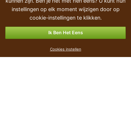
kunnen zijn. Ben je het met hen eens? U kunt hun
Volgorde
instellingen op elk moment wijzigen door op
Retourneren & Terugbetalingen
cookie-instellingen te klikken.
Betalingsmogelijkheden
Ik Ben Het Eens
Kunstplant Bostonvaren 55 cm
Cookies instellen
€ 4
,99