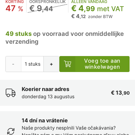
KORTING
OORSPRONKELIJK
ALLEEN VANDAAG
47
€ 9
€ 4
%
,44
,99
met VAT
€ 4
,12
zonder BTW
49 stuks
op voorraad voor onmiddellijke
verzending
Voeg toe aan
-
+
winkelwagen
Koerier naar adres
€ 13
,90
donderdag 13 augustus
14 dní na vrátenie
Naše produkty nesplnili Vaše očakávania?