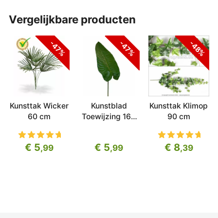
vergelijkbare producten
-47%
-47%
-48%
Kunsttak Wicker
Kunstblad
Kunsttak Klimop
60 cm
Toewijzing 165
90 cm
cm
€ 5
€ 5
€ 8
,99
,99
,39