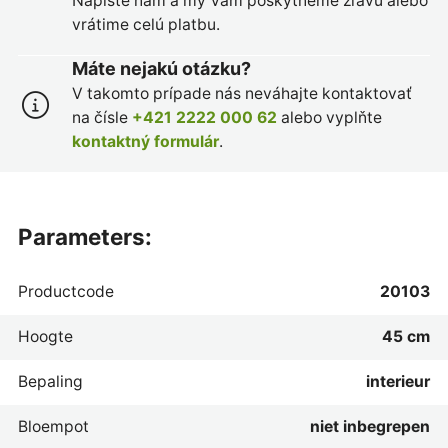
Napíšte nám a my Vám poskytneme zľavu alebo
vrátime celú platbu.
Máte nejakú otázku?
V takomto prípade nás neváhajte kontaktovať
na čísle
+421 2222 000 62
alebo vyplňte
kontaktný formulár
.
parameters:
Productcode
20103
Hoogte
45 cm
Bepaling
interieur
Bloempot
niet inbegrepen