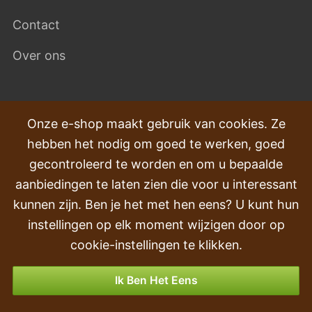
Contact
Over ons
VEEL GESTELDE VRAGEN
Onze e-shop maakt gebruik van cookies. Ze
hebben het nodig om goed te werken, goed
Klachten
gecontroleerd te worden en om u bepaalde
Transport en levering
aanbiedingen te laten zien die voor u interessant
kunnen zijn. Ben je het met hen eens? U kunt hun
Volgorde
instellingen op elk moment wijzigen door op
Retourneren & Terugbetalingen
cookie-instellingen te klikken.
Betalingsmogelijkheden
Ik Ben Het Eens
Agave kunstplant 25 cm