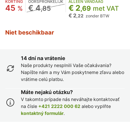
KORTING
OORSPRONKELIJK
ALLEEN VANDAAG
45
€ 4
€ 2
%
,85
,69
met VAT
€ 2
,22
zonder BTW
Niet beschikbaar
14 dní na vrátenie
Naše produkty nesplnili Vaše očakávania?
Napíšte nám a my Vám poskytneme zľavu alebo
vrátime celú platbu.
Máte nejakú otázku?
V takomto prípade nás neváhajte kontaktovať
na čísle
+421 2222 000 62
alebo vyplňte
kontaktný formulár
.