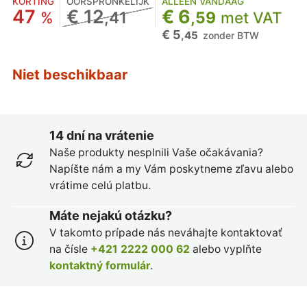
KORTING
OORSPRONKELIJK
ALLEEN VANDAAG
47
€ 12
€ 6
%
,41
,59
met VAT
€ 5
,45
zonder BTW
Niet beschikbaar
14 dní na vrátenie
Naše produkty nesplnili Vaše očakávania?
Napíšte nám a my Vám poskytneme zľavu alebo
vrátime celú platbu.
Máte nejakú otázku?
V takomto prípade nás neváhajte kontaktovať
na čísle
+421 2222 000 62
alebo vyplňte
kontaktný formulár
.