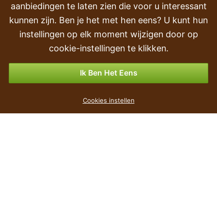
Transport en levering
aanbiedingen te laten zien die voor u interessant
kunnen zijn. Ben je het met hen eens? U kunt hun
Volgorde
instellingen op elk moment wijzigen door op
Retourneren & Terugbetalingen
cookie-instellingen te klikken.
Betalingsmogelijkheden
Ik Ben Het Eens
SANDY SLIM bloempot + mokka inzet 29,7 cm
Cookies instellen
€ 6
,59