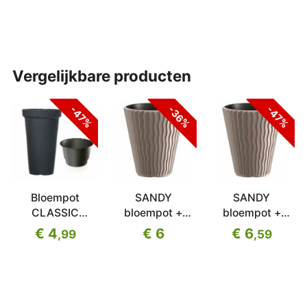
vergelijkbare producten
-47%
-47%
-36%
Bloempot
SANDY
SANDY
CLASSIC
bloempot +
bloempot +
TOWER
mokka inzet
mokka inzet 39
€ 4
€ 6
€ 6
,99
,59
antraciet 30cm
29,7 cm
cm