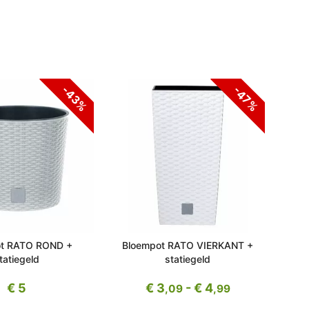
-43%
-47%
t RATO ROND +
Bloempot RATO VIERKANT +
Bl
tatiegeld
statiegeld
€ 5
€ 3
- € 4
,09
,99