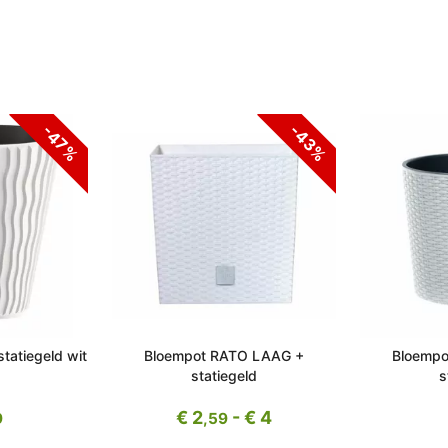
-43%
-47%
tatiegeld wit
Bloempot RATO LAAG +
Bloempo
statiegeld
s
€ 2
- € 4
9
,59