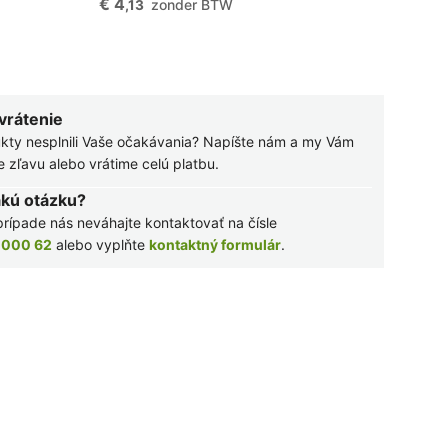
€ 4
zonder BTW
,13
 vrátenie
kty nesplnili Vaše očakávania? Napíšte nám a my Vám
zľavu alebo vrátime celú platbu.
akú otázku?
rípade nás neváhajte kontaktovať na čísle
 000 62
alebo vyplňte
kontaktný formulár
.