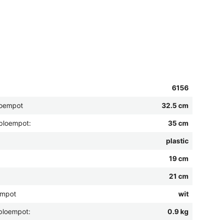
6156
loempot
32.5 cm
bloempot:
35 cm
plastic
19 cm
21 cm
empot
wit
bloempot:
0.9 kg