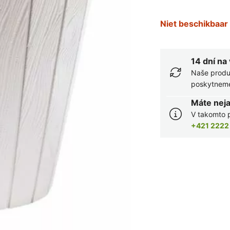
Niet beschikbaar
14 dní na
Naše produ
poskytneme 
Máte nej
V takomto p
+421 2222