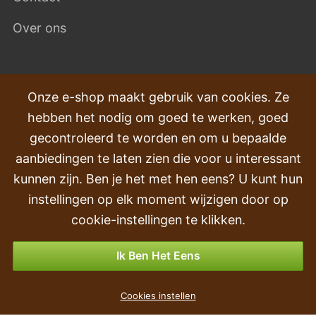
Over ons
VEEL GESTELDE VRAGEN
Onze e-shop maakt gebruik van cookies. Ze
hebben het nodig om goed te werken, goed
Klachten
gecontroleerd te worden en om u bepaalde
Transport en levering
aanbiedingen te laten zien die voor u interessant
kunnen zijn. Ben je het met hen eens? U kunt hun
Volgorde
instellingen op elk moment wijzigen door op
Retourneren & Terugbetalingen
cookie-instellingen te klikken.
Betalingsmogelijkheden
Ik Ben Het Eens
Krušpán kunstbal 38 cm
Cookies instellen
€ 6
,59