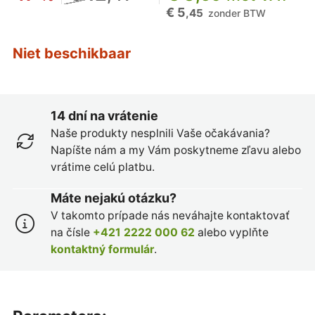
€ 5
,45
zonder BTW
Niet beschikbaar
14 dní na vrátenie
Naše produkty nesplnili Vaše očakávania?
Napíšte nám a my Vám poskytneme zľavu alebo
vrátime celú platbu.
Máte nejakú otázku?
V takomto prípade nás neváhajte kontaktovať
na čísle
+421 2222 000 62
alebo vyplňte
kontaktný formulár
.