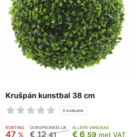
Krušpán kunstbal 38 cm
KORTING
OORSPRONKELIJK
ALLEEN VANDAAG
47
€ 12
€ 6
%
,41
,59
met VAT