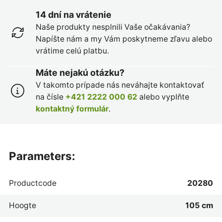
14 dní na vrátenie
Naše produkty nesplnili Vaše očakávania?
Napíšte nám a my Vám poskytneme zľavu alebo
vrátime celú platbu.
Máte nejakú otázku?
V takomto prípade nás neváhajte kontaktovať
na čísle
+421 2222 000 62
alebo vyplňte
kontaktný formulár
.
parameters:
Productcode
20280
Hoogte
105 cm