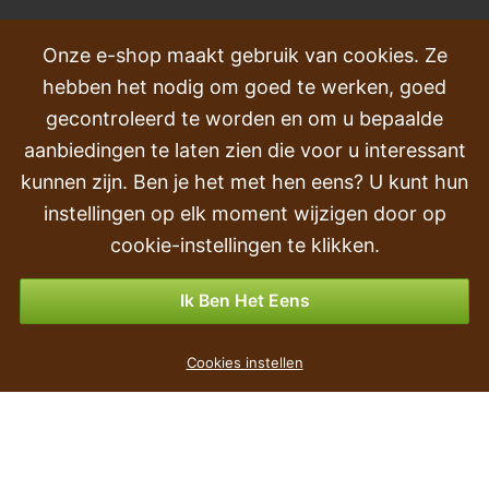
VEEL GESTELDE VRAGEN
Onze e-shop maakt gebruik van cookies. Ze
hebben het nodig om goed te werken, goed
Klachten
gecontroleerd te worden en om u bepaalde
Transport en levering
aanbiedingen te laten zien die voor u interessant
kunnen zijn. Ben je het met hen eens? U kunt hun
Volgorde
instellingen op elk moment wijzigen door op
Retourneren & Terugbetalingen
cookie-instellingen te klikken.
Betalingsmogelijkheden
Ik Ben Het Eens
Kunstgras Perovec psiarkovitý bruin 105 cm
Cookies instellen
€ 23
,90