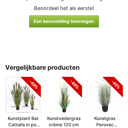
Beoordeel het als eerste!
Een beoordeling toevoegen
vergelijkbare producten
-48%
-48%
-45%
Kunstplant Bat
Kunstvedergras
Kunstgras
Cattails in pot
crème 120 cm
Perovec