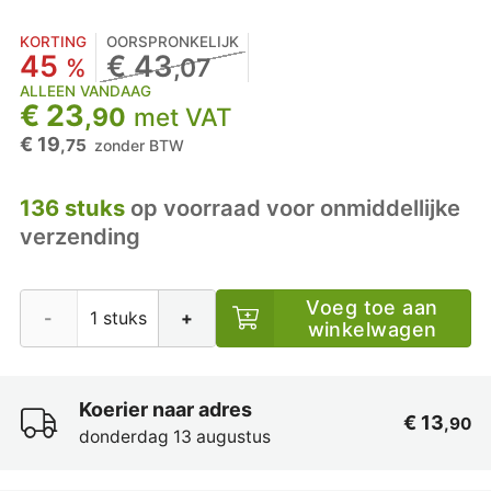
KORTING
OORSPRONKELIJK
45
€ 43
%
,07
ALLEEN VANDAAG
€ 23
,90
met VAT
€ 19
,75
zonder BTW
136 stuks
op voorraad voor onmiddellijke
verzending
Voeg toe aan
-
+
winkelwagen
Koerier naar adres
€ 13
,90
donderdag 13 augustus