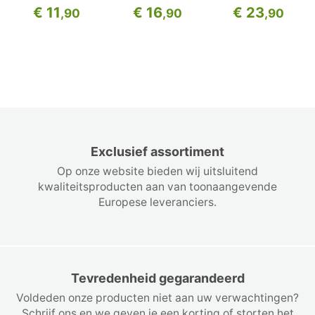
90 cm
psiarkovitý roz
€ 11
€ 16
€ 23
,90
,90
,90
roze 105 cm
Exclusief assortiment
Op onze website bieden wij uitsluitend
kwaliteitsproducten aan van toonaangevende
Europese leveranciers.
Tevredenheid gegarandeerd
Voldeden onze producten niet aan uw verwachtingen?
Schrijf ons en we geven je een korting of storten het