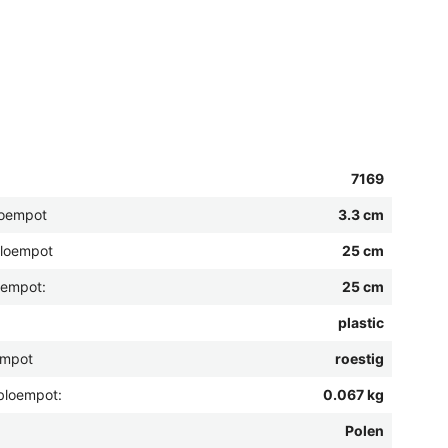
7169
loempot
3.3 cm
bloempot
25 cm
oempot:
25 cm
plastic
empot
roestig
bloempot:
0.067 kg
Polen