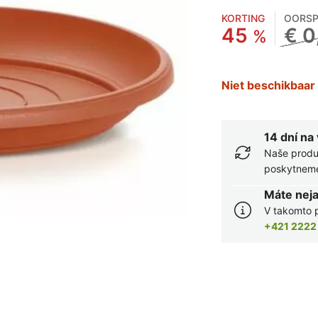
KORTING
OORSP
45
€ 0
%
Niet beschikbaar
14 dní na
Naše produ
poskytneme 
Máte nej
V takomto p
+421 2222