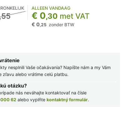
RONKELIJK
ALLEEN VANDAAG
€ 0
,55
,30
met VAT
€ 0
zonder BTW
,25
 vrátenie
kty nesplnili Vaše očakávania? Napíšte nám a my Vám
zľavu alebo vrátime celú platbu.
akú otázku?
rípade nás neváhajte kontaktovať na čísle
 000 62
alebo vyplňte
kontaktný formulár
.