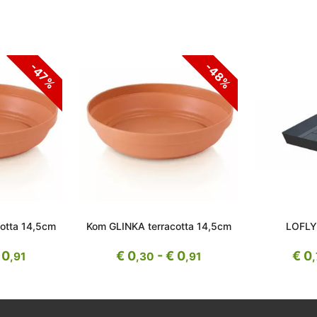
-48%
-47%
otta 14,5cm
Kom GLINKA terracotta 14,5cm
LOFLY
 0
€ 0
- € 0
€ 0
,91
,30
,91