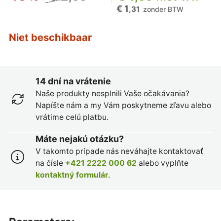
€ 1
,31
zonder BTW
Niet beschikbaar
14 dní na vrátenie
Naše produkty nesplnili Vaše očakávania?
Napíšte nám a my Vám poskytneme zľavu alebo
vrátime celú platbu.
Máte nejakú otázku?
V takomto prípade nás neváhajte kontaktovať
na čísle
+421 2222 000 62
alebo vyplňte
kontaktný formulár
.