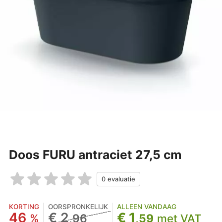
Doos FURU antraciet 27,5 cm
KORTING
OORSPRONKELIJK
ALLEEN VANDAAG
46
€ 2
€ 1
%
,96
,59
met VAT