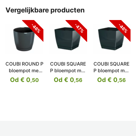
vergelijkbare producten
-46%
-47%
-46%
COUBI ROUND P
COUBI SQUARE
COUBI SQUARE
bloempot met
P bloempot met
P bloempot met
schaal
schaal
schaal
Od € 0
Od € 0
Od € 0
,50
,56
,56