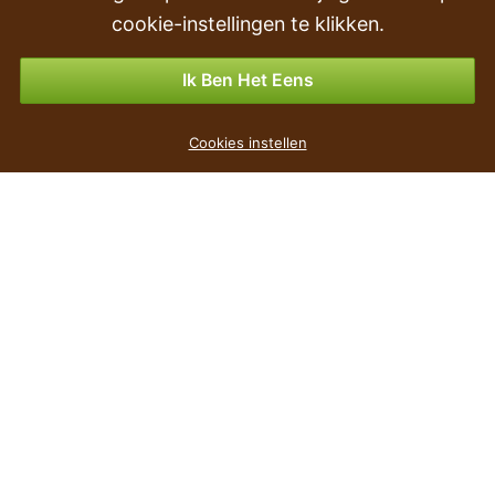
Retourneren & Terugbetalingen
cookie-instellingen te klikken.
Betalingsmogelijkheden
Ik Ben Het Eens
Doos FURU antraciet 27,5 cm
Cookies instellen
€ 1
,59