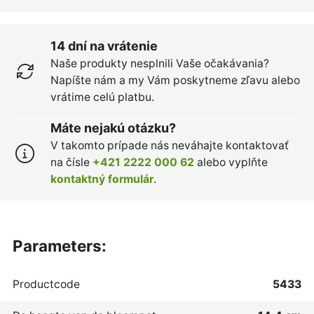
14 dní na vrátenie
Naše produkty nesplnili Vaše očakávania?
Napíšte nám a my Vám poskytneme zľavu alebo
vrátime celú platbu.
Máte nejakú otázku?
V takomto prípade nás neváhajte kontaktovať
na čísle
+421 2222 000 62
alebo vyplňte
kontaktný formulár
.
parameters:
Productcode
5433