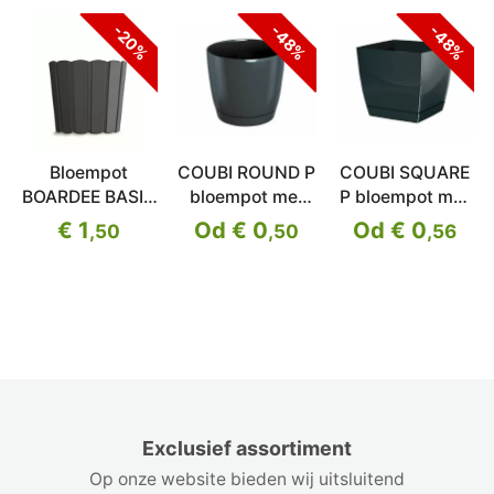
-20%
-48%
-48%
Bloempot
COUBI ROUND P
COUBI SQUARE
BOARDEE BASIC
bloempot met
P bloempot met
antraciet
schaal
schaal
€ 1
Od € 0
Od € 0
,50
,50
,56
14,4cm
Exclusief assortiment
Op onze website bieden wij uitsluitend