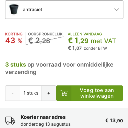
antraciet
KORTING
OORSPRONKELIJK
ALLEEN VANDAAG
43
€ 2
€ 1
%
,28
,29
met VAT
€ 1
,07
zonder BTW
3 stuks
op voorraad voor onmiddellijke
verzending
Voeg toe aan
-
+
winkelwagen
Koerier naar adres
€ 13
,90
donderdag 13 augustus