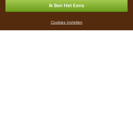
Betalingsmogelijkheden
Ik Ben Het Eens
Bloempot LOFLY antraciet 15,8cm
Cookies instellen
€ 1
,29