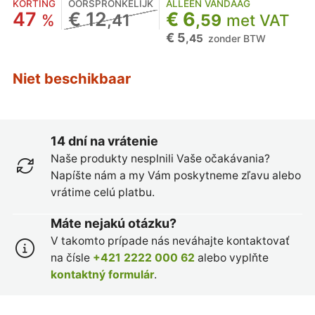
KORTING
OORSPRONKELIJK
ALLEEN VANDAAG
47
€ 12
€ 6
%
,41
,59
met VAT
€ 5
,45
zonder BTW
Niet beschikbaar
14 dní na vrátenie
Naše produkty nesplnili Vaše očakávania?
Napíšte nám a my Vám poskytneme zľavu alebo
vrátime celú platbu.
Máte nejakú otázku?
V takomto prípade nás neváhajte kontaktovať
na čísle
+421 2222 000 62
alebo vyplňte
kontaktný formulár
.