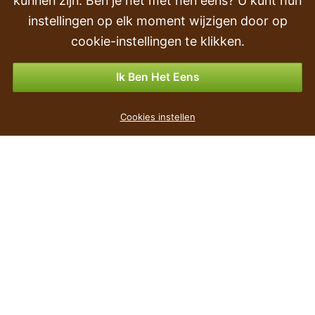
kunnen zijn. Ben je het met hen eens? U kunt hun
Volgorde
instellingen op elk moment wijzigen door op
Retourneren & Terugbetalingen
cookie-instellingen te klikken.
Betalingsmogelijkheden
Ik Ben Het Eens
Kunsttak Kalina 110 cm
Cookies instellen
€ 6
,59