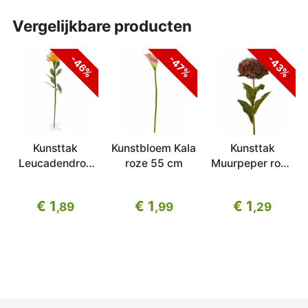
vergelijkbare producten
-46%
-47%
-43%
Kunsttak
Kunstbloem Kala
Kunsttak
Leucadendron
roze 55 cm
Muurpeper rood
oranje 60 cm
50 cm
€ 1
€ 1
€ 1
,89
,99
,29