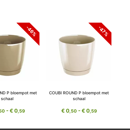
-46%
-47%
ND P bloempot met
COUBI ROUND P bloempot met
COU
schaal
schaal
- € 0
€ 0
- € 0
50
,59
,50
,59