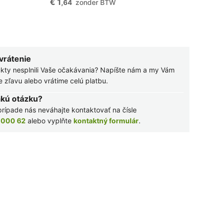
€ 1
zonder BTW
,64
 vrátenie
kty nesplnili Vaše očakávania? Napíšte nám a my Vám
zľavu alebo vrátime celú platbu.
akú otázku?
rípade nás neváhajte kontaktovať na čísle
 000 62
alebo vyplňte
kontaktný formulár
.