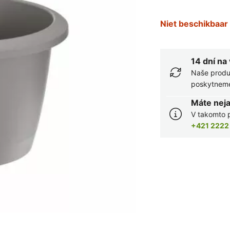
Niet beschikbaar
14 dní na
Naše produ
poskytneme 
Máte nej
V takomto p
+421 2222