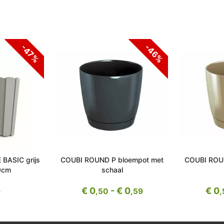
-46%
-47%
BASIC grijs
COUBI ROUND P bloempot met
COUBI ROU
9cm
schaal
€ 0
- € 0
€ 0
9
,50
,59
,