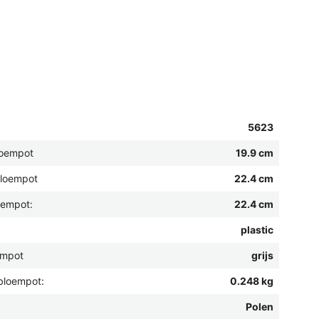
5623
loempot
19.9 cm
bloempot
22.4 cm
oempot:
22.4 cm
plastic
empot
grijs
bloempot:
0.248 kg
Polen