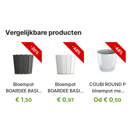
vergelijkbare producten
-20%
-48%
-48%
Bloempot
Bloempot
COUBI ROUND P
BOARDEE BASIC
BOARDEE BASIC
bloempot met
antraciet
wit 14,4cm
schaal
€ 1
€ 0
Od € 0
,50
,97
,50
14,4cm