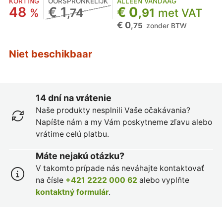
KORTING
OORSPRONKELIJK
ALLEEN VANDAAG
48
€ 1
€ 0
%
,74
,91
met VAT
€ 0
,75
zonder BTW
Niet beschikbaar
14 dní na vrátenie
Naše produkty nesplnili Vaše očakávania?
Napíšte nám a my Vám poskytneme zľavu alebo
vrátime celú platbu.
Máte nejakú otázku?
V takomto prípade nás neváhajte kontaktovať
na čísle
+421 2222 000 62
alebo vyplňte
kontaktný formulár
.