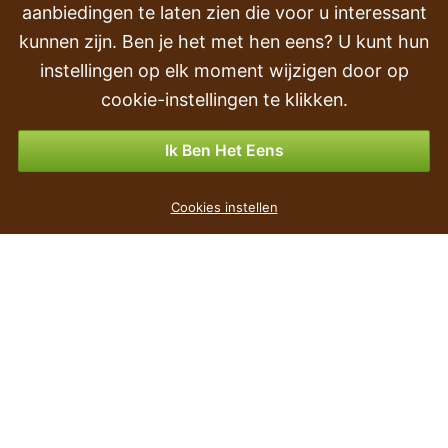
Transport en levering
aanbiedingen te laten zien die voor u interessant
kunnen zijn. Ben je het met hen eens? U kunt hun
Volgorde
instellingen op elk moment wijzigen door op
Retourneren & Terugbetalingen
cookie-instellingen te klikken.
Betalingsmogelijkheden
Ik Ben Het Eens
Bloempot met kant TREE wit 14,5 cm
Cookies instellen
€ 0
,91